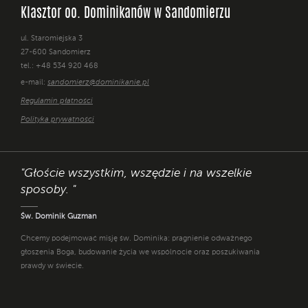
Klasztor oo. Dominikanów w Sandomierzu
ul. Staromiejska 3
27-600 Sandomierz
tel.: +48 534 920 468
e-mail:
sandomierz@dominikanie.pl
Regulamin płatności
Polityka prywatności
"Głoście wszystkim, wszędzie i na wszelkie
sposoby. "
Św. Dominik Guzman
Chcemy podejmować misję św. Dominika: pragnienie odważnego
głoszenia Boga, budowanie życia we wspólnocie oraz poszukiwania
prawdy w świecie.