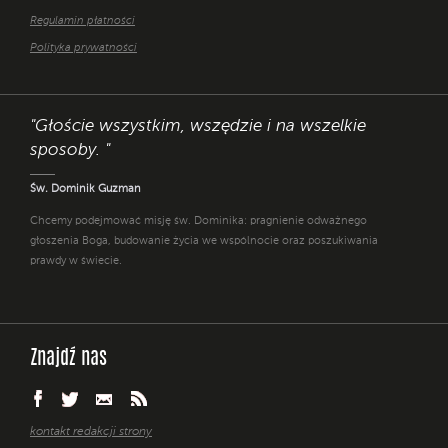
Regulamin płatności
Polityka prywatności
"Głoście wszystkim, wszędzie i na wszelkie
sposoby. "
Św. Dominik Guzman
Chcemy podejmować misję św. Dominika: pragnienie odważnego
głoszenia Boga, budowanie życia we wspólnocie oraz poszukiwania
prawdy w świecie.
Znajdź nas
kontakt redakcji strony