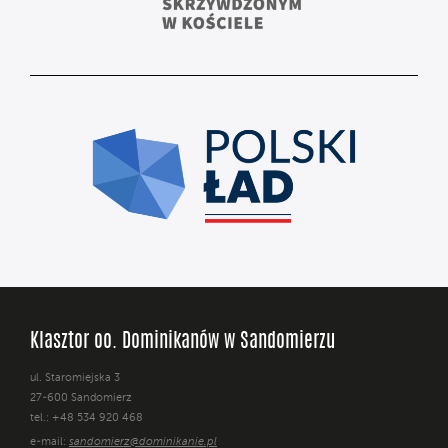
Klasztor oo. Dominikanów w Sandomierzu
ul. Staromiejska 3
27-600 Sandomierz
tel.: +48 534 920 468
e-mail:
sandomierz@dominikanie.pl