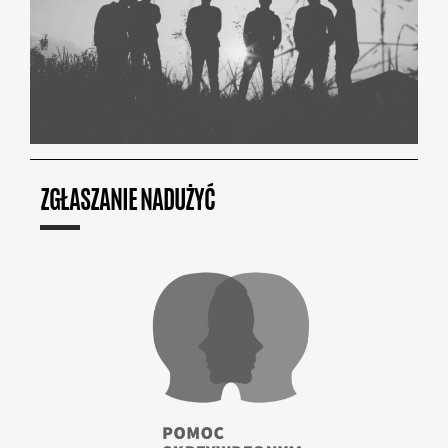
ZGŁASZANIE NADUŻYĆ