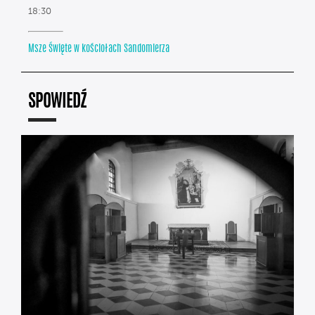
18:30
Msze Święte w kościołach Sandomierza
SPOWIEDŹ