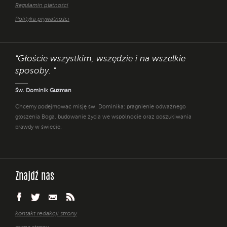
Regulamin płatności
Polityka prywatności
"Głoście wszystkim, wszędzie i na wszelkie
sposoby. "
Św. Dominik Guzman
Chcemy podejmować misję św. Dominika: pragnienie odważnego
głoszenia Boga, budowanie życia we wspólnocie oraz poszukiwania
prawdy w świecie.
Znajdź nas
kontakt redakcji strony