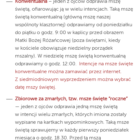
Konwentualna
– jeden z ojców odprawia mszę
świętą, ofiarowując ją w wielu intencjach. Taką mszę
świętą konwentualną (główną mszę naszej
wspólnoty klasztornej) odprawiamy od poniedziałku
do piątku o godz. 9:00 w kaplicy przed obrazem
Matki Bożej Różańcowej (poza świętami, kiedy
w kościele obowiązuje niedzielny porządek
mszalny). W niedzielę mszę świętą konwentualną
odprawiamy o godz. 12:00.
Intencje na msze święte
konwentualne można zamawiać przez internet.
Z siedmiodniowym wyprzedzeniem można wybrać
datę mszy świętej.
Zbiorowe za zmarłych, tzw. msze święte “roczne”
— jeden z ojców odprawia jedną mszę świętą
w intencji wielu zmarłych, których imiona zostały
wypisane na kartkach wypominkowych. Taką msze
świętą sprawujemy w każdy pierwszy poniedziałek
miesiąca o godz. 18.30. Przed tą mszą