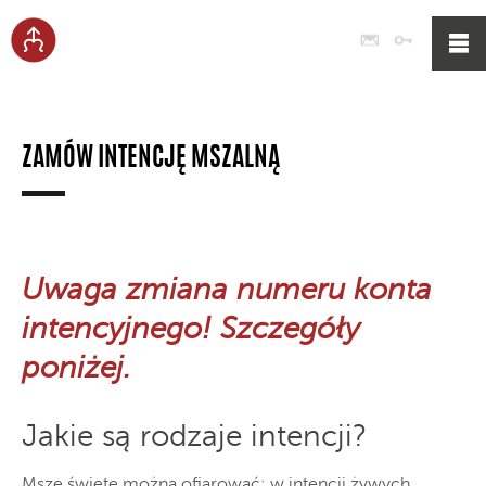
Poczta
Logowan
ZAMÓW INTENCJĘ MSZALNĄ
Uwaga zmiana numeru konta
intencyjnego! Szczegóły
poniżej.
Jakie są rodzaje intencji?
Msze święte można ofiarować: w intencji żywych