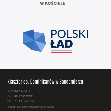
Klasztor oo. Dominikanów w Sandomierzu
ul. Staromiejska 3
27-600 Sandomierz
tel.: +48 534 920 468
e-mail:
sandomierz@dominikanie.pl