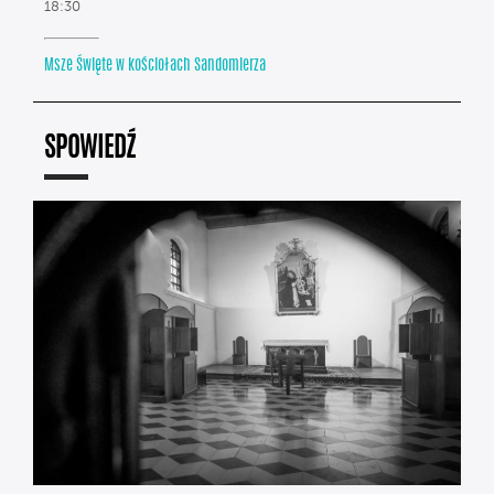
18:30
Msze Święte w kościołach Sandomierza
SPOWIEDŹ