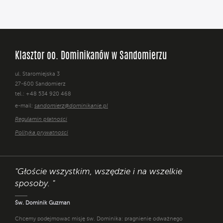
Klasztor oo. Dominikanów w Sandomierzu
ul. Staromiejska 3
27-600 Sandomierz
tel.: +48 534 920 468
e-mail:
sandomierz@dominikanie.pl
Regulamin płatności
Polityka prywatności
"Głoście wszystkim, wszędzie i na wszelkie
sposoby. "
Św. Dominik Guzman
Chcemy podejmować misję św. Dominika: pragnienie odważnego