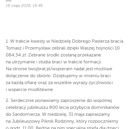
16 maja 2026, 16:46
1. W trakcie kwesty w Niedzielę Dobrego Pasterza bracia
Tomasz i Przemysław zebrali dzięki Waszej hojności 10
084,54 zł. Zebrane środki zostaną przekazane
na utrzymanie i studia braci w trakcie formacji.
Na stronie twojbrat.pl/wspieram nadal jest możliwe
dołączenie do zbiórki. Dziękujemy w imieniu braci
za każdą ofiarę oraz za wszelkie wyrazy życzliwości
i wsparcie modlitewne.
2. Serdecznie ponawiamy zaproszenie do wspólnej
celebracji jubileuszu 800 lecia przybycia dominikanów
do Sandomierza. W niedzielę, 31 maja zapraszamy
na Jubileuszowy Piknik Rodzinny, który rozpoczniemy
o godz. 11.00. Będzie na nim specjalna strefa dla dzieci,