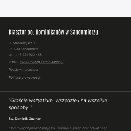
Klasztor oo. Dominikanów w Sandomierzu
ul. Staromiejska 3
27-600 Sandomierz
tel.: +48 534 920 468
e-mail:
sandomierz@dominikanie.pl
Regulamin płatności
Polityka prywatności
"Głoście wszystkim, wszędzie i na wszelkie
sposoby. "
Św. Dominik Guzman
Chcemy podejmować misję św. Dominika: pragnienie odważnego