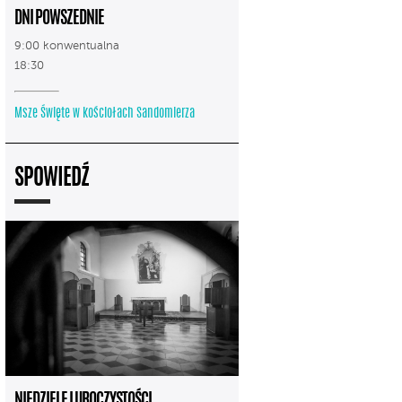
DNI POWSZEDNIE
9:00 konwentualna
18:30
Msze Święte w kościołach Sandomierza
SPOWIEDŹ
NIEDZIELE I UROCZYSTOŚCI