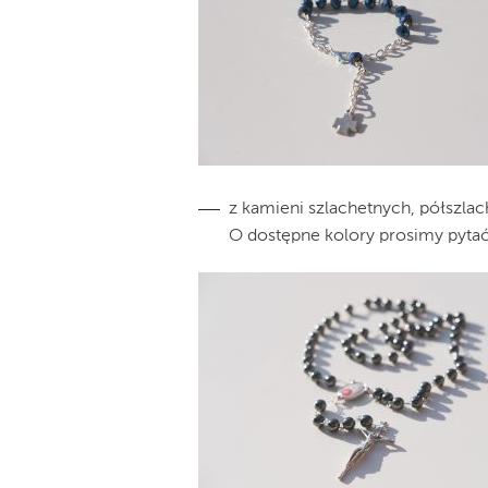
z kamieni szlachetnych, półszlac
O dostępne kolory prosimy pytać 