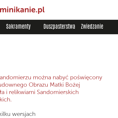
Sakramenty
Duszpasterstwa
Zwiedzanie
 Sandomierzu można nabyć poświęcony
Cudownego Obrazu Matki Bożej
a i relikwiami Sandomierskich
ich.
kilku wersjach