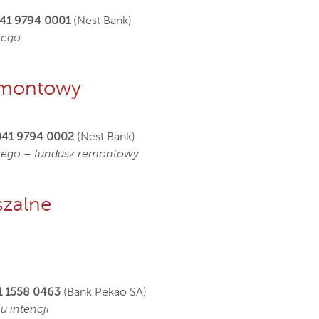
041 9794 0001
(Nest Bank)
nego
remontowy
041 9794 0002
(Nest Bank)
ijnego – fundusz remontowy
szalne
11 1558 0463
(Bank Pekao SA)
 intencji