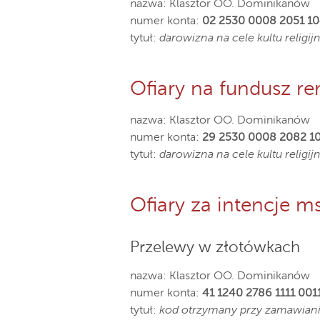
nazwa: Klasztor OO. Dominikanów
numer konta:
02 2530 0008 2051 1
tytuł:
darowizna na cele kultu religij
Ofiary na fundusz 
nazwa: Klasztor OO. Dominikanów
numer konta:
29 2530 0008 2082 1
tytuł:
darowizna na cele kultu relig
Ofiary za intencje m
Przelewy w złotówkach
nazwa: Klasztor OO. Dominikanów
numer konta:
41 1240 2786 1111 00
tytuł:
kod otrzymany przy zamawianiu