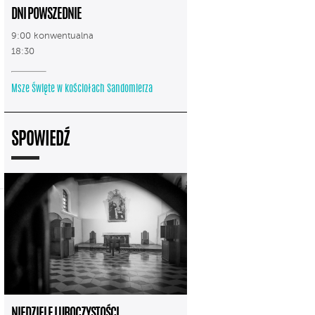
DNI POWSZEDNIE
9:00 konwentualna
18:30
Msze Święte w kościołach Sandomierza
SPOWIEDŹ
NIEDZIELE I UROCZYSTOŚCI