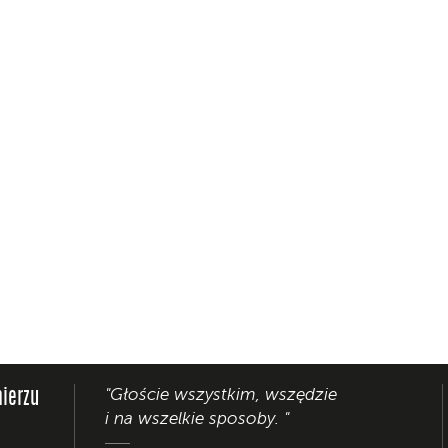
"Głoście wszystkim, wszędzie
ierzu
i na wszelkie sposoby. "