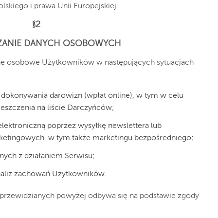
skiego i prawa Unii Europejskiej.
§2
ZANIE DANYCH OSOBOWYCH
ane osobowe Użytkowników w następujących sytuacjach
u dokonywania darowizn (wpłat online), w tym w celu
eszczenia na liście Darczyńców;
elektroniczną poprzez wysyłkę newslettera lub
rketingowych, w tym także marketingu bezpośredniego;
anych z działaniem Serwisu;
analiz zachowań Użytkowników.
przewidzianych powyżej odbywa się na podstawie zgody