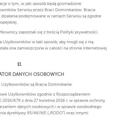
macje o tym, w jaki sposób będą gromadzone
owników Serwisu przez Braci Dominikanów. Bracia
e działania podejmowane w ramach Serwisu są zgodne
pejskiej.
kownicy zapoznali się z treścią Polityki prywatności.
la Użytkowników w taki sposób, aby mogli się z nią
stała ona zamieszczona w całości na stronie internetowej
§1
RATOR DANYCH OSOBOWYCH
Użytkowników są Bracia Dominikanie.
obowe Użytkowników zgodnie z Rozporządzeniem
) 2016/679 z dnia 27 kwietnia 2016 r. w sprawie ochrony
warzaniem danych osobowych i w sprawie swobodnego
enia dyrektywy 95/46/WE („RODO”) oraz innymi