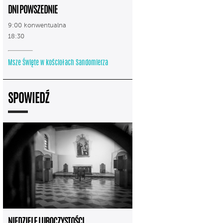
DNI POWSZEDNIE
9:00 konwentualna
18:30
Msze Święte w kościołach Sandomierza
SPOWIEDŹ
NIEDZIELE I UROCZYSTOŚCI