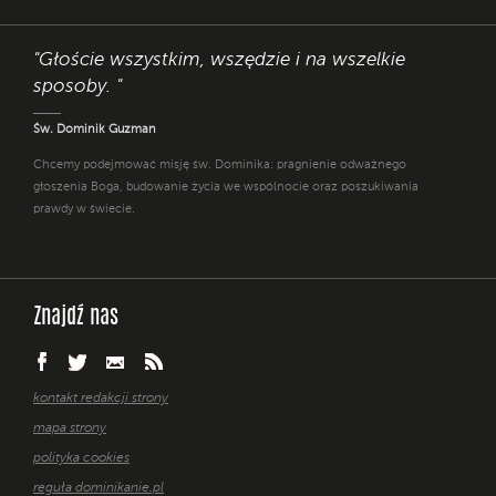
"Głoście wszystkim, wszędzie i na wszelkie
sposoby. "
Św. Dominik Guzman
Chcemy podejmować misję św. Dominika: pragnienie odważnego
głoszenia Boga, budowanie życia we wspólnocie oraz poszukiwania
prawdy w świecie.
Znajdź nas
kontakt redakcji strony
mapa strony
polityka cookies
reguła dominikanie.pl