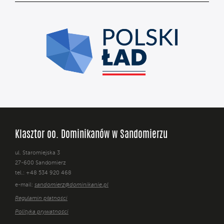
Klasztor oo. Dominikanów w Sandomierzu
ul. Staromiejska 3
27-600 Sandomierz
tel.: +48 534 920 468
e-mail:
sandomierz@dominikanie.pl
Regulamin płatności
Polityka prywatności