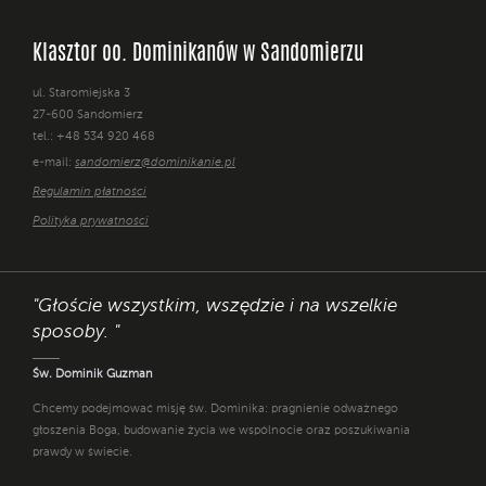
Klasztor oo. Dominikanów w Sandomierzu
ul. Staromiejska 3
27-600 Sandomierz
tel.: +48 534 920 468
e-mail:
sandomierz@dominikanie.pl
Regulamin płatności
Polityka prywatności
"Głoście wszystkim, wszędzie i na wszelkie
sposoby. "
Św. Dominik Guzman
Chcemy podejmować misję św. Dominika: pragnienie odważnego
głoszenia Boga, budowanie życia we wspólnocie oraz poszukiwania
prawdy w świecie.