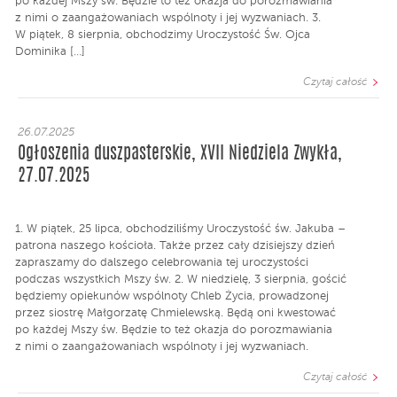
po każdej Mszy św. Będzie to też okazja do porozmawiania
z nimi o zaangażowaniach wspólnoty i jej wyzwaniach. 3.
W piątek, 8 sierpnia, obchodzimy Uroczystość Św. Ojca
Dominika […]
Czytaj całość
26.07.2025
Ogłoszenia duszpasterskie, XVII Niedziela Zwykła,
27.07.2025
1. W piątek, 25 lipca, obchodziliśmy Uroczystość św. Jakuba –
patrona naszego kościoła. Także przez cały dzisiejszy dzień
zapraszamy do dalszego celebrowania tej uroczystości
podczas wszystkich Mszy św. 2. W niedzielę, 3 sierpnia, gościć
będziemy opiekunów wspólnoty Chleb Życia, prowadzonej
przez siostrę Małgorzatę Chmielewską. Będą oni kwestować
po każdej Mszy św. Będzie to też okazja do porozmawiania
z nimi o zaangażowaniach wspólnoty i jej wyzwaniach.
Czytaj całość