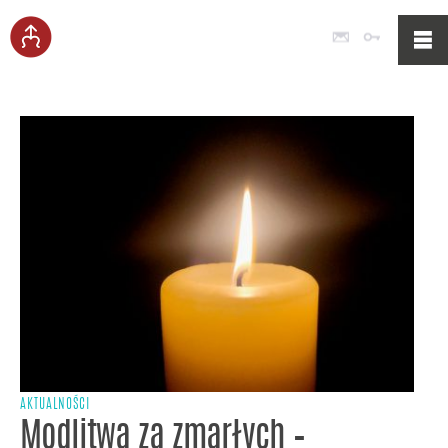
Poczta
Logowan
AKTUALNOŚCI
Modlitwa za zmarłych –