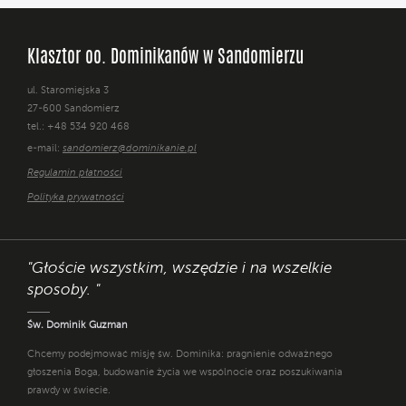
Klasztor oo. Dominikanów w Sandomierzu
ul. Staromiejska 3
27-600 Sandomierz
tel.: +48 534 920 468
e-mail:
sandomierz@dominikanie.pl
Regulamin płatności
Polityka prywatności
"Głoście wszystkim, wszędzie i na wszelkie
sposoby. "
Św. Dominik Guzman
Chcemy podejmować misję św. Dominika: pragnienie odważnego
głoszenia Boga, budowanie życia we wspólnocie oraz poszukiwania
prawdy w świecie.