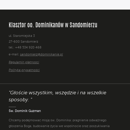
Klasztor oo. Dominikanów w Sandomierzu
ul. Staromiejska 3
27-600 Sandomierz
tel.: +48 534 920 468
e-mail:
sandomierz@dominikanie.pl
Regulamin płatności
Polityka prywatności
"Głoście wszystkim, wszędzie i na wszelkie
sposoby. "
Św. Dominik Guzman
Chcemy podejmować misję św. Dominika: pragnienie odważnego
głoszenia Boga, budowanie życia we wspólnocie oraz poszukiwania