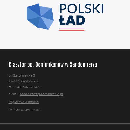
Klasztor oo. Dominikanów w Sandomierzu
ul. Staromiejska 3
27-600 Sandomierz
tel.: +48 534 920 468
e-mail:
sandomierz@dominikanie.pl
Regulamin płatności
Polityka prywatności