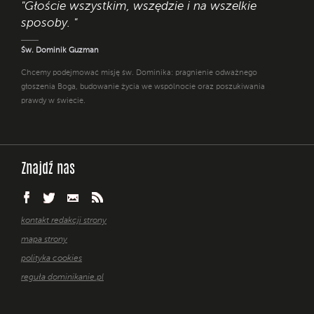
"Głoście wszystkim, wszędzie i na wszelkie
sposoby. "
Św. Dominik Guzman
Chcemy podejmować misję św. Dominika: pragnienie odważnego
głoszenia Boga, budowanie życia we wspólnocie oraz poszukiwania
prawdy w świecie.
Znajdź nas
kontakt redakcji strony
mapa strony
polityka cookies
reguła dominikanie.pl