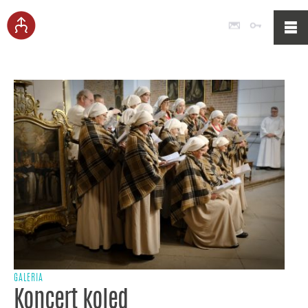
Poczta
Logowan
GALERIA
Koncert kolęd