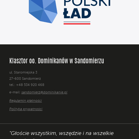
Klasztor oo. Dominikanów w Sandomierzu
ul. Staromiejska 3
27-600 Sandomierz
tel.: +48 534 920 468
e-mail:
sandomierz@dominikanie.pl
Regulamin płatności
Polityka prywatności
"Głoście wszystkim, wszędzie i na wszelkie