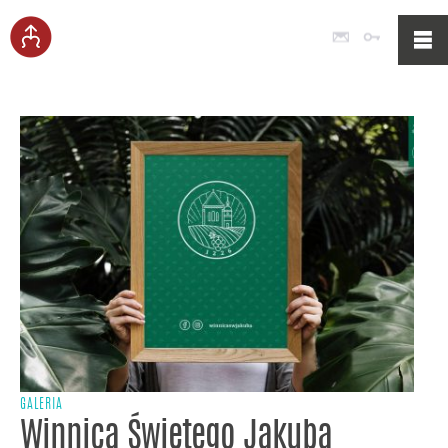
Poczta
Logowan
GALERIA
Winnica Świętego Jakuba