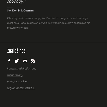
sposoby. "
Św. Dominik Guzman
Chcemy podejmować misję św. Dominika: pragnienie odważnego
głoszenia Boga, budowanie życia we wspólnocie oraz poszukiwania
prawdy w świecie.
Znajdź nas
kontakt redakcji strony
mapa strony
polityka cookies
reguła dominikanie.pl