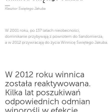
Klasztor Świętego Jakuba
W 2001 roku, po 137 latach nieobecności,
dominikanie przybywają z powrotem do Sandomierza,
a w 2012 przywracają do życia Winnicę Świętego Jakuba.
W 2012 roku winnica
została reaktywowana.
Kilka lat poszukiwań
odpowiednich odmian
winorośli w efekcie