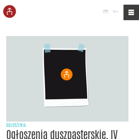
Poczta
Logowan
OGŁOSZENIA
Ogłoszenia duszpasterskie, IV