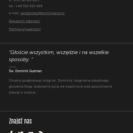
27-600 Sandomierz
tel.: +48 534 920 468
e-mail:
sandomierz@dominikanie.pl
Regulamin płatności
Polityka prywatności
"Głoście wszystkim, wszędzie i na wszelkie
sposoby. "
Św. Dominik Guzman
Chcemy podejmować misję św. Dominika: pragnienie odważnego
głoszenia Boga, budowanie życia we wspólnocie oraz poszukiwania
prawdy w świecie.
Znajdź nas