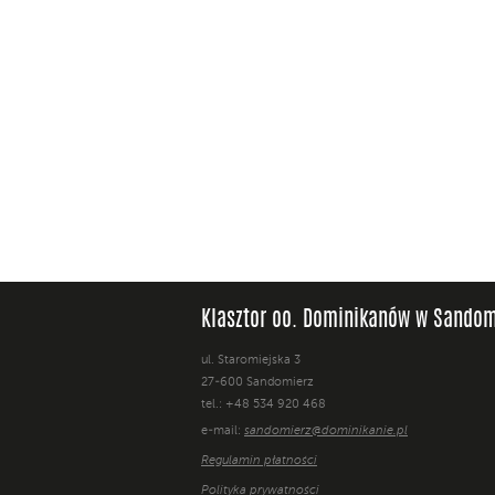
Klasztor oo. Dominikanów w Sandom
ul. Staromiejska 3
27-600 Sandomierz
tel.: +48 534 920 468
e-mail:
sandomierz@dominikanie.pl
Regulamin płatności
Polityka prywatności