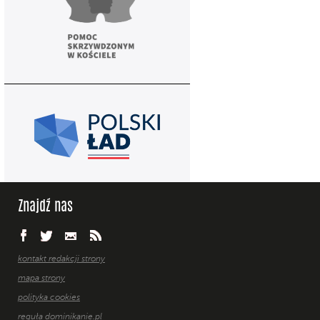
Znajdź nas
kontakt redakcji strony
mapa strony
polityka cookies
reguła dominikanie.pl