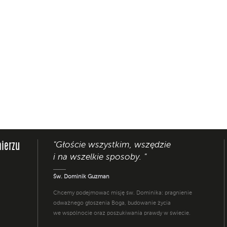
"Głoście wszystkim, wszędzie
ierzu
i na wszelkie sposoby. "
Św. Dominik Guzman
Chcemy podejmować misję św. Dominika: pragnienie
odważnego głoszenia Boga, budowanie życia
we wspólnocie oraz poszukiwania prawdy w świecie.