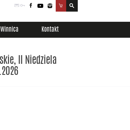
Poczta
Logowanie
Facebook
YouTube
Instagram
Sklep
Winnica
Kontakt
kie, II Niedziela
.2026