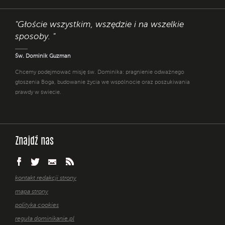
"Głoście wszystkim, wszędzie i na wszelkie
sposoby. "
Św. Dominik Guzman
Chcemy podejmować misję św. Dominika: pragnienie odważnego
głoszenia Boga, budowanie życia we wspólnocie oraz poszukiwania
prawdy w świecie.
Znajdź nas
kontakt redakcji strony
mapa strony
polityka cookies
reguła dominikanie.pl