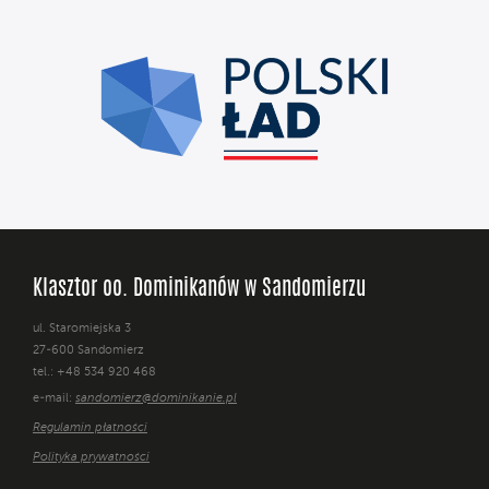
Klasztor oo. Dominikanów w Sandomierzu
ul. Staromiejska 3
27-600 Sandomierz
tel.: +48 534 920 468
e-mail:
sandomierz@dominikanie.pl
Regulamin płatności
Polityka prywatności