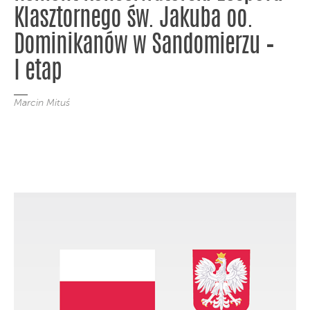
Klasztornego św. Jakuba oo.
Dominikanów w Sandomierzu –
I etap
Marcin Mituś