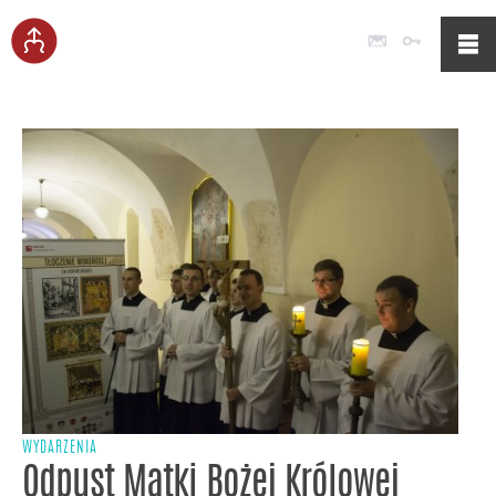
Poczta
Logowan
WYDARZENIA
Odpust Matki Bożej Królowej