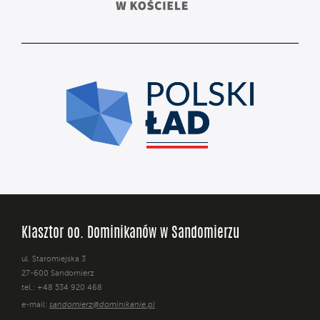
Klasztor oo. Dominikanów w Sandomierzu
ul. Staromiejska 3
27-600 Sandomierz
tel.: +48 534 920 468
e-mail:
sandomierz@dominikanie.pl