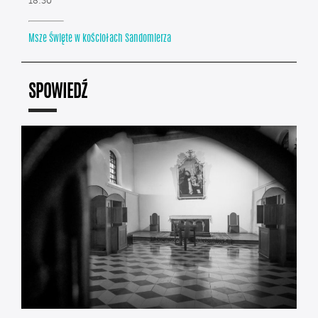
18:30
Msze Święte w kościołach Sandomierza
SPOWIEDŹ