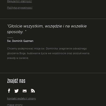
Regulamin płatności
Polityka prywatności
"Głoście wszystkim, wszędzie i na wszelkie
sposoby. "
Św. Dominik Guzman
Chcemy podejmować misję św. Dominika: pragnienie odważnego
głoszenia Boga, budowanie życia we wspólnocie oraz poszukiwania
prawdy w świecie.
Znajdź nas
kontakt redakcji strony
mapa strony