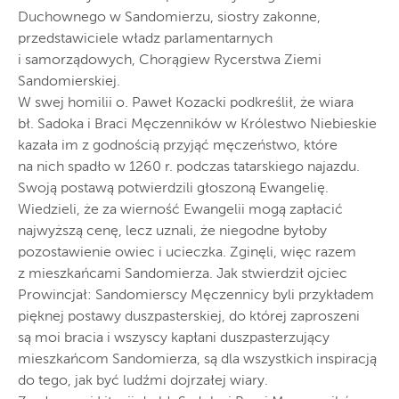
Duchownego w Sandomierzu, siostry zakonne,
przedstawiciele władz parlamentarnych
i samorządowych, Chorągiew Rycerstwa Ziemi
Sandomierskiej.
W swej homilii o. Paweł Kozacki podkreślił, że wiara
bł. Sadoka i Braci Męczenników w Królestwo Niebieskie
kazała im z godnością przyjąć męczeństwo, które
na nich spadło w 1260 r. podczas tatarskiego najazdu.
Swoją postawą potwierdzili głoszoną Ewangelię.
Wiedzieli, że za wierność Ewangelii mogą zapłacić
najwyższą cenę, lecz uznali, że niegodne byłoby
pozostawienie owiec i ucieczka. Zginęli, więc razem
z mieszkańcami Sandomierza. Jak stwierdził ojciec
Prowincjał: Sandomierscy Męczennicy byli przykładem
pięknej postawy duszpasterskiej, do której zaproszeni
są moi bracia i wszyscy kapłani duszpasterzujący
mieszkańcom Sandomierza, są dla wszystkich inspiracją
do tego, jak być ludźmi dojrzałej wiary.