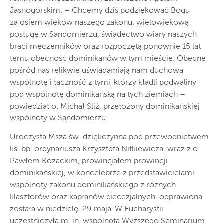
Jasnogórskim. – Chcemy dziś podziękować Bogu
za osiem wieków naszego zakonu, wielowiekową
posługę w Sandomierzu, świadectwo wiary naszych
braci męczenników oraz rozpoczętą ponownie 15 lat
temu obecność dominikanów w tym mieście. Obecne
pośród nas relikwie uświadamiają nam duchową
wspólnotę i łączność z tymi, którzy kładli podwaliny
pod wspólnotę dominikańską na tych ziemiach –
powiedział o. Michał Śliż, przełożony dominikańskiej
wspólnoty w Sandomierzu.
Uroczysta Msza św. dziękczynna pod przewodnictwem
ks. bp. ordynariusza Krzysztofa Nitkiewicza, wraz z o.
Pawłem Kozackim, prowincjałem prowincji
dominikańskiej, w koncelebrze z przedstawicielami
wspólnoty zakonu dominikańskiego z różnych
klasztorów oraz kapłanów diecezjalnych, odprawiona
została w niedzielę, 29 maja. W Eucharystii
uczestniczyła m. in. wspólnota Wyższego Seminarium