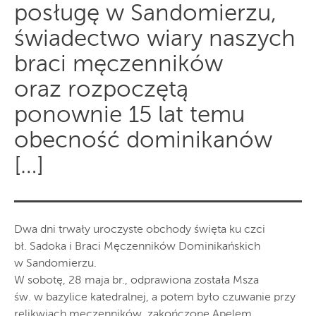
posługę w Sandomierzu,
świadectwo wiary naszych
braci męczenników
oraz rozpoczętą
ponownie 15 lat temu
obecność dominikanów
[…]
Dwa dni trwały uroczyste obchody święta ku czci
bł. Sadoka i Braci Męczenników Dominikańskich
w Sandomierzu.
W sobotę, 28 maja br., odprawiona została Msza
św. w bazylice katedralnej, a potem było czuwanie przy
relikwiach męczenników, zakończone Apelem