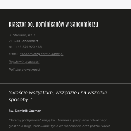
Klasztor oo. Dominikanów w Sandomierzu
ul. Staromiejska 3
27-600 Sandomierz
tel.: +48 534 920 468
e-mail:
sandomierz@dominikanie.pl
Regulamin płatności
Polityka prywatności
"Głoście wszystkim, wszędzie i na wszelkie
sposoby. "
Św. Dominik Guzman
Chcemy podejmować misję św. Dominika: pragnienie odważnego
głoszenia Boga, budowanie życia we wspólnocie oraz poszukiwania