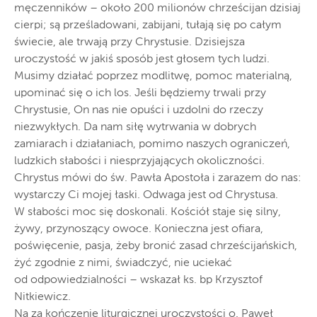
męczenników – około 200 milionów chrześcijan dzisiaj
cierpi; są prześladowani, zabijani, tułają się po całym
świecie, ale trwają przy Chrystusie. Dzisiejsza
uroczystość w jakiś sposób jest głosem tych ludzi.
Musimy działać poprzez modlitwę, pomoc materialną,
upominać się o ich los. Jeśli będziemy trwali przy
Chrystusie, On nas nie opuści i uzdolni do rzeczy
niezwykłych. Da nam siłę wytrwania w dobrych
zamiarach i działaniach, pomimo naszych ograniczeń,
ludzkich słabości i niesprzyjających okoliczności.
Chrystus mówi do św. Pawła Apostoła i zarazem do nas:
wystarczy Ci mojej łaski. Odwaga jest od Chrystusa.
W słabości moc się doskonali. Kościół staje się silny,
żywy, przynoszący owoce. Konieczna jest ofiara,
poświęcenie, pasja, żeby bronić zasad chrześcijańskich,
żyć zgodnie z nimi, świadczyć, nie uciekać
od odpowiedzialności – wskazał ks. bp Krzysztof
Nitkiewicz.
Na za kończenie liturgicznej uroczystości o. Paweł