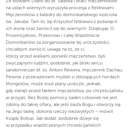
Ze słowami Litanii do bł. Sadoka i Braci Męczenników
na ustach wiernych wyruszyła procesja z Relikwiami
Męczenników z katedry do dominikańskiego kościoła
św. Jakuba. Tam ks. bp Krzysztof Nitkiewicz poświęcił
ich ikonę oraz zwrócił się do wiernych: Dziękując O.
Prowincjałowi, Przeorowi i całej Wspólnocie
Dominikanów za zorganizowanie tej uroczystości,
chciałbym zwrócić uwagę na to, że ci,
którzy przed wiekami ponieśli męczeństwo, byli
zwyczajnymi ludźmi, podobnie, jak bliski sercu
sandomierzan bł. ks. Antoni Rewera, męczennik Dachau.
Pewnie z przerażeniem myśleli o zbliżających hordach
Mongołów, może snuli plany ucieczki, jednak,
gdy stanęli przed faktem męczeństwa, po chrześcijańsku
je przyjęli. Bez Bożej pomocy żaden człowiek nie jest
zdolny do takiej ofiary, ale jeśli zaufa Bogu i otworzy się
na Jego łaskę, dokona rzeczy niezwykłych – mówił
Ksiądz Biskup. Jak dodał: podobnie dzieje się
w przypadku współczesnych chrześcijańskich