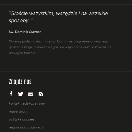
"Głoście wszystkim, wszędzie i na wszelkie
sposoby. "
Św. Dominik Guzman
Chcemy podejmować misję św. Dominika: pragnienie odważnego
głoszenia Boga, budowanie życia we wspólnocie oraz poszukiwania
prawdy w świecie.
Znajdź nas
kontakt redakcji strony
mapa strony
polityka cookies
reguła dominikanie.pl