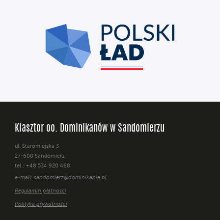
Klasztor oo. Dominikanów w Sandomierzu
ul. Staromiejska 3
27-600 Sandomierz
tel.: +48 534 920 468
e-mail:
sandomierz@dominikanie.pl
Regulamin płatności
Polityka prywatności